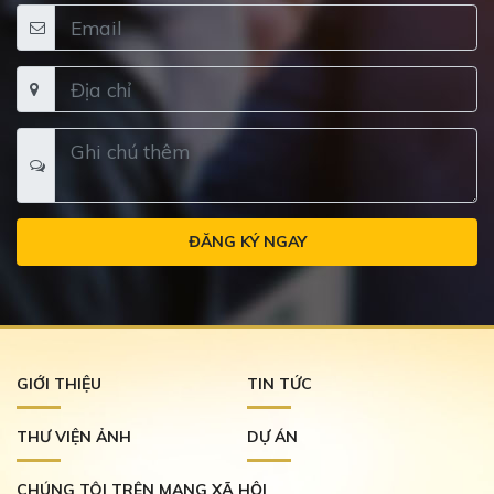
ĐĂNG KÝ NGAY
GIỚI THIỆU
TIN TỨC
THƯ VIỆN ẢNH
DỰ ÁN
CHÚNG TÔI TRÊN MẠNG XÃ HỘI